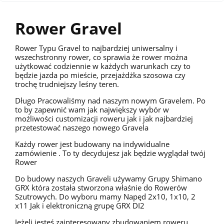
Rower Gravel
Rower Typu Gravel to najbardziej uniwersalny i
wszechstronny rower, co sprawia że rower można
użytkować codziennie w każdych warunkach czy to
będzie jazda po mieście, przejażdżka szosowa czy
trochę trudniejszy leśny teren.
Długo Pracowaliśmy nad naszym nowym Gravelem. Po
to by zapewnić wam jak największy wybór w
możliwości customizacji roweru jak i jak najbardziej
przetestować naszego nowego Gravela
Każdy rower jest budowany na indywidualne
zamówienie . To ty decydujesz jak będzie wyglądał twój
Rower
Do budowy naszych Graveli używamy Grupy Shimano
GRX która została stworzona właśnie do Rowerów
Szutrowych. Do wyboru mamy Napęd 2x10, 1x10, 2
x11 Jak i elektroniczną grupę GRX DI2
Jeżeli jesteś zainteresowany zbudowaniem roweru,