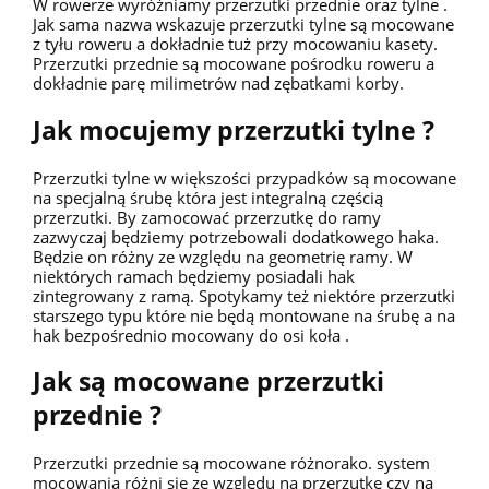
W rowerze wyróżniamy przerzutki przednie oraz tylne .
Jak sama nazwa wskazuje przerzutki tylne są mocowane
z tyłu roweru a dokładnie tuż przy mocowaniu kasety.
Przerzutki przednie są mocowane pośrodku roweru a
dokładnie parę milimetrów nad zębatkami korby.
Jak mocujemy przerzutki tylne ?
Przerzutki tylne w większości przypadków są mocowane
na specjalną śrubę która jest integralną częścią
przerzutki. By zamocować przerzutkę do ramy
zazwyczaj będziemy potrzebowali dodatkowego haka.
Będzie on różny ze względu na geometrię ramy. W
niektórych ramach będziemy posiadali hak
zintegrowany z ramą. Spotykamy też niektóre przerzutki
starszego typu które nie będą montowane na śrubę a na
hak bezpośrednio mocowany do osi koła .
Jak są mocowane przerzutki
przednie ?
Przerzutki przednie są mocowane różnorako. system
mocowania różni się ze względu na przerzutkę czy na