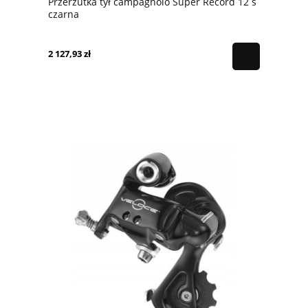
Przerzutka tył campagnolo Super Record 12 s
czarna
2 127,93 zł