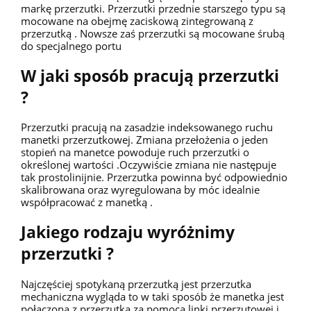
markę przerzutki. Przerzutki przednie starszego typu są
mocowane na obejmę zaciskową zintegrowaną z
przerzutką . Nowsze zaś przerzutki są mocowane śrubą
do specjalnego portu
W jaki sposób pracują przerzutki
?
Przerzutki pracują na zasadzie indeksowanego ruchu
manetki przerzutkowej. Zmiana przełożenia o jeden
stopień na manetce powoduje ruch przerzutki o
określonej wartości .Oczywiście zmiana nie następuje
tak prostolinijnie. Przerzutka powinna być odpowiednio
skalibrowana oraz wyregulowana by móc idealnie
współpracować z manetką .
Jakiego rodzaju wyróżnimy
przerzutki ?
Najczęściej spotykaną przerzutką jest przerzutka
mechaniczna wygląda to w taki sposób że manetka jest
połączona z przerzutką za pomocą linki przerzutowej i