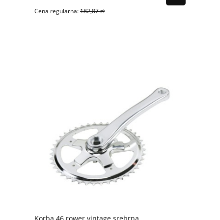
Cena regularna:
182,87 zł
Korba 46 rower vintage srebrna