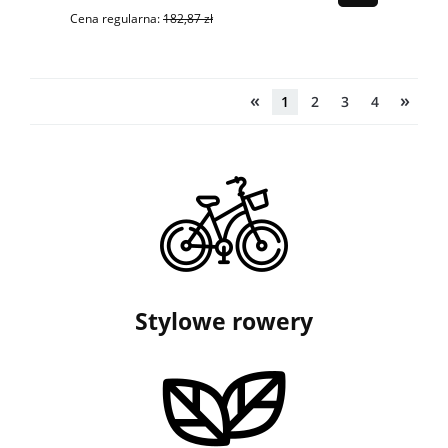
Cena regularna:
182,87 zł
«
»
1
2
3
4
Stylowe rowery