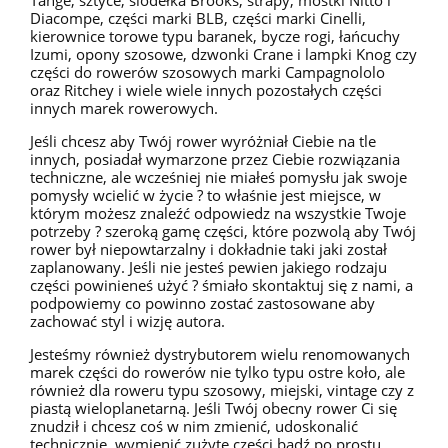
Tange, sztyce, siodełka Brooks, strapy, mostki Nitto i
Diacompe, części marki BLB, części marki Cinelli,
kierownice torowe typu baranek, bycze rogi, łańcuchy
Izumi, opony szosowe, dzwonki Crane i lampki Knog czy
części do rowerów szosowych marki Campagnololo
oraz Ritchey i wiele wiele innych pozostałych części
innych marek rowerowych.
Jeśli chcesz aby Twój rower wyróżniał Ciebie na tle
innych, posiadał wymarzone przez Ciebie rozwiązania
techniczne, ale wcześniej nie miałeś pomysłu jak swoje
pomysły wcielić w życie ? to właśnie jest miejsce, w
którym możesz znaleźć odpowiedz na wszystkie Twoje
potrzeby ? szeroką gamę części, które pozwolą aby Twój
rower był niepowtarzalny i dokładnie taki jaki został
zaplanowany. Jeśli nie jesteś pewien jakiego rodzaju
części powinieneś użyć ? śmiało skontaktuj się z nami, a
podpowiemy co powinno zostać zastosowane aby
zachować styl i wizję autora.
Jesteśmy również dystrybutorem wielu renomowanych
marek części do rowerów nie tylko typu ostre koło, ale
również dla roweru typu szosowy, miejski, vintage czy z
piastą wieloplanetarną. Jeśli Twój obecny rower Ci się
znudził i chcesz coś w nim zmienić, udoskonalić
technicznie, wymienić zużyte części bądź po prostu