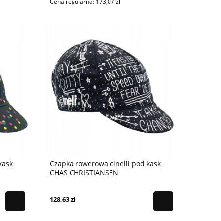
Cena regularna:
173,07 zł
kask
Czapka rowerowa cinelli pod kask
CHAS CHRISTIANSEN
128,63 zł