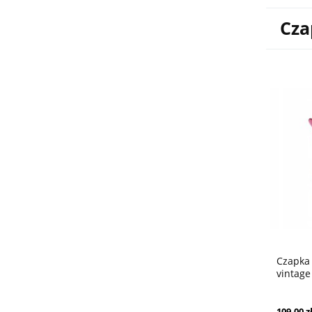
Cza
Czapka
vintage
109,00 z