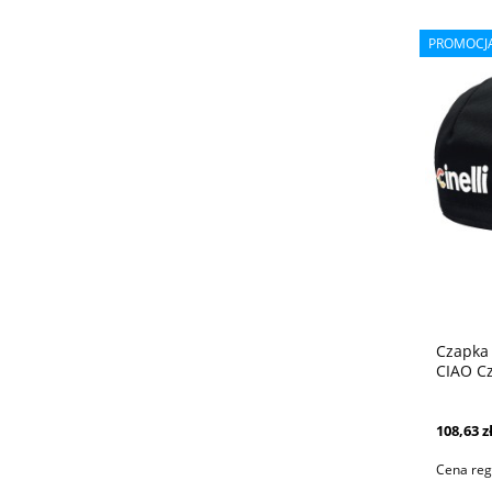
PROMOCJ
Czapka 
CIAO C
108,63 z
Cena reg