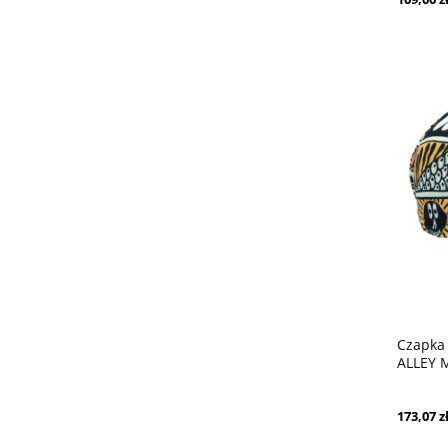
Czapka 
ALLEY 
173,07 z