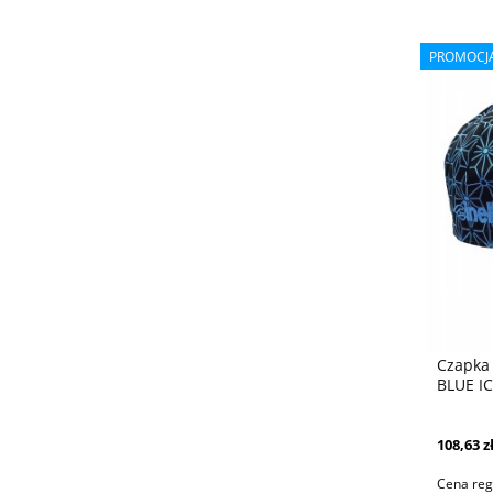
PROMOCJ
Czapka 
BLUE I
108,63 z
Cena reg