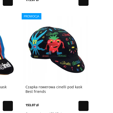
PROMOCJA
kask
Czapka rowerowa cinelli pod kask
Best friends
153,07 zł