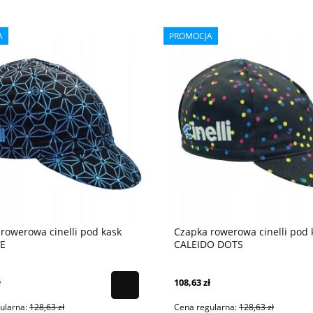
A
PROMOCJA
rowerowa cinelli pod kask
Czapka rowerowa cinelli pod 
CE
CALEIDO DOTS
ł
108,63 zł
ularna:
128,63 zł
Cena regularna:
128,63 zł