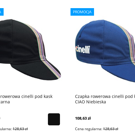
A
PROMOCJA
rowerowa cinelli pod kask
Czapka rowerowa cinelli pod 
zarna
CIAO Niebieska
ł
108,63 zł
ularna:
128,63 zł
Cena regularna:
128,63 zł