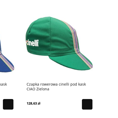
kask
Czapka rowerowa cinelli pod kask
CIAO Zielona
128,63 zł