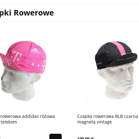
pki Rowerowe
 rowerowa addidas różowa
Czapka rowerowa BLB czarna
 telekom
magneta vintage
ł
129,00 zł