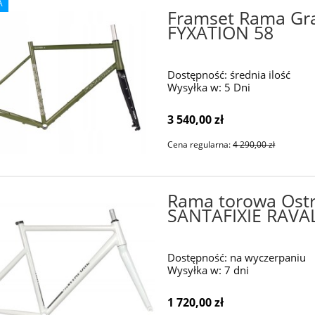
A
Framset Rama Gr
FYXATION 58
Dostępność:
średnia ilość
Wysyłka w:
5 Dni
3 540,00 zł
Cena regularna:
4 290,00 zł
Rama torowa Ostr
SANTAFIXIE RAVAL
Dostępność:
na wyczerpaniu
Wysyłka w:
7 dni
1 720,00 zł