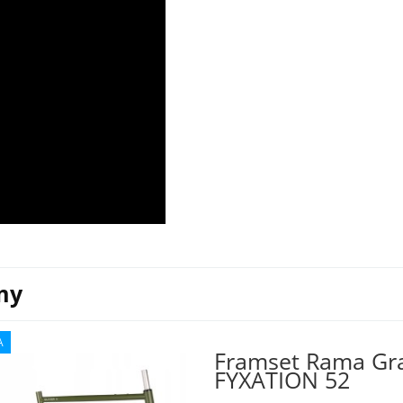
my
A
Framset Rama Gr
FYXATION 52